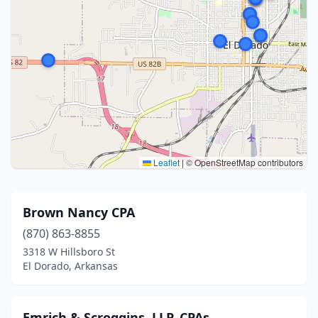
Leaflet
|
© OpenStreetMap contributors
Brown Nancy CPA
(870) 863-8855
3318 W Hillsboro St
El Dorado, Arkansas
Emrich & Scroggins, LLP, CPAs